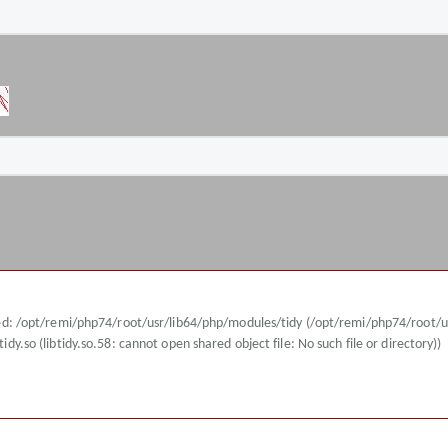
ried: /opt/remi/php74/root/usr/lib64/php/modules/tidy (/opt/remi/php74/root/u
y.so (libtidy.so.58: cannot open shared object file: No such file or directory))