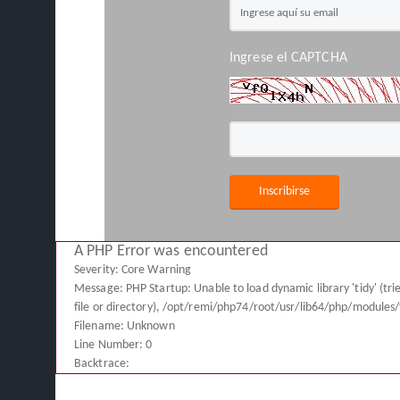
Ingrese el CAPTCHA
Inscribirse
A PHP Error was encountered
Severity: Core Warning
Message: PHP Startup: Unable to load dynamic library 'tidy' (t
file or directory), /opt/remi/php74/root/usr/lib64/php/modules/tid
Filename: Unknown
Line Number: 0
Backtrace: