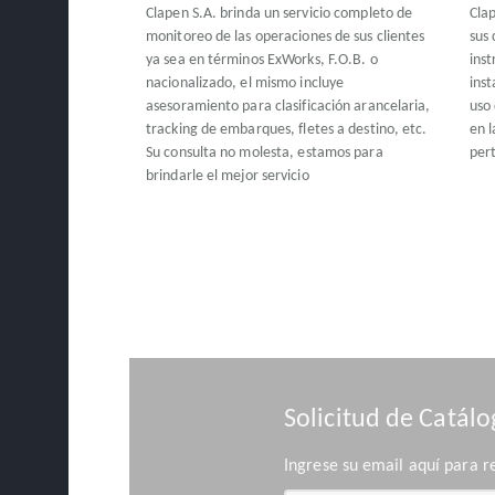
Clapen S.A. brinda un servicio completo de
Clap
monitoreo de las operaciones de sus clientes
sus 
ya sea en términos ExWorks, F.O.B. o
ins
nacionalizado, el mismo incluye
inst
asesoramiento para clasificación arancelaria,
uso 
tracking de embarques, fletes a destino, etc.
en l
Su consulta no molesta, estamos para
per
brindarle el mejor servicio
Solicitud de Catál
Ingrese su email aquí para r