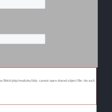
sr/lib64/php/modules/tidy: cannot open shared object file: No such