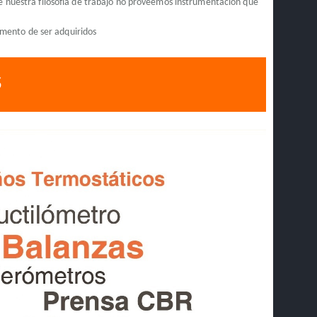
de nuestra filosofía de trabajo no proveemos instrumentación que
omento de ser adquiridos
S